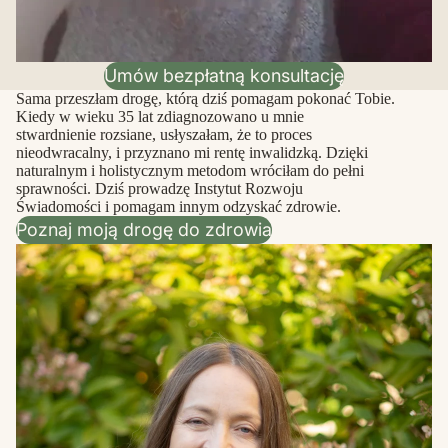
Umów bezpłatną konsultację
Sama przeszłam drogę, którą dziś pomagam pokonać Tobie.
Kiedy w wieku 35 lat zdiagnozowano u mnie
stwardnienie rozsiane, usłyszałam, że to proces
nieodwracalny, i przyznano mi rentę inwalidzką. Dzięki
naturalnym i holistycznym metodom wróciłam do pełni
sprawności. Dziś prowadzę Instytut Rozwoju
Świadomości i pomagam innym odzyskać zdrowie.
Poznaj moją drogę do zdrowia