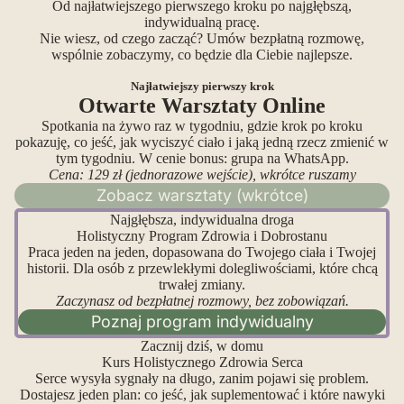
Od najłatwiejszego pierwszego kroku po najgłębszą,
indywidualną pracę.
Nie wiesz, od czego zacząć? Umów bezpłatną rozmowę,
wspólnie zobaczymy, co będzie dla Ciebie najlepsze.
Najłatwiejszy pierwszy krok
Otwarte Warsztaty Online
Spotkania na żywo raz w tygodniu, gdzie krok po kroku
pokazuję, co jeść, jak wyciszyć ciało i jaką jedną rzecz zmienić w
tym tygodniu. W cenie bonus: grupa na WhatsApp.
Cena: 129 zł (jednorazowe wejście), wkrótce ruszamy
Zobacz warsztaty (wkrótce)
Najgłębsza, indywidualna droga
Holistyczny Program Zdrowia i Dobrostanu
Praca jeden na jeden, dopasowana do Twojego ciała i Twojej
historii. Dla osób z przewlekłymi dolegliwościami, które chcą
trwałej zmiany.
Zaczynasz od bezpłatnej rozmowy, bez zobowiązań.
Poznaj program indywidualny
Zacznij dziś, w domu
Kurs Holistycznego Zdrowia Serca
Serce wysyła sygnały na długo, zanim pojawi się problem.
Dostajesz jeden plan: co jeść, jak suplementować i które nawyki