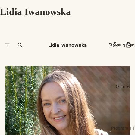
Lidia Iwanowska
Lidia Iwanowska
Strona główn
O mnie
Program 1:1