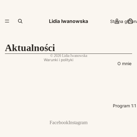
Polityka prywatności
Dane kontaktowe
Lidia Iwanowska
Strona główn
Polityka wysyłki
Polityka zwrotu kosztów
Warunki świadczenia usług
Aktualności
Nota prawna
© 2026
Lidia Iwanowska
Warunki i polityki
O mnie
Program 1:1
Facebook
Instagram