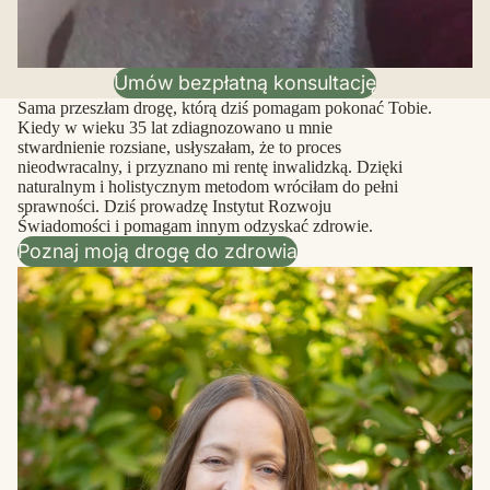
Umów bezpłatną konsultację
Sama przeszłam drogę, którą dziś pomagam pokonać Tobie.
Kiedy w wieku 35 lat zdiagnozowano u mnie
stwardnienie rozsiane, usłyszałam, że to proces
nieodwracalny, i przyznano mi rentę inwalidzką. Dzięki
naturalnym i holistycznym metodom wróciłam do pełni
sprawności. Dziś prowadzę Instytut Rozwoju
Świadomości i pomagam innym odzyskać zdrowie.
Poznaj moją drogę do zdrowia