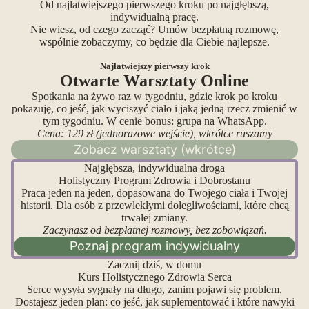
Od najłatwiejszego pierwszego kroku po najgłębszą,
indywidualną pracę.
Nie wiesz, od czego zacząć? Umów bezpłatną rozmowę,
wspólnie zobaczymy, co będzie dla Ciebie najlepsze.
Najłatwiejszy pierwszy krok
Otwarte Warsztaty Online
Spotkania na żywo raz w tygodniu, gdzie krok po kroku
pokazuję, co jeść, jak wyciszyć ciało i jaką jedną rzecz zmienić w
tym tygodniu. W cenie bonus: grupa na WhatsApp.
Cena: 129 zł (jednorazowe wejście), wkrótce ruszamy
Zobacz warsztaty (wkrótce)
Najgłębsza, indywidualna droga
Holistyczny Program Zdrowia i Dobrostanu
Praca jeden na jeden, dopasowana do Twojego ciała i Twojej
historii. Dla osób z przewlekłymi dolegliwościami, które chcą
trwałej zmiany.
Zaczynasz od bezpłatnej rozmowy, bez zobowiązań.
Poznaj program indywidualny
Zacznij dziś, w domu
Kurs Holistycznego Zdrowia Serca
Serce wysyła sygnały na długo, zanim pojawi się problem.
Dostajesz jeden plan: co jeść, jak suplementować i które nawyki