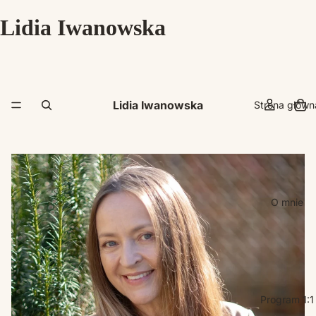
Lidia Iwanowska
Lidia Iwanowska
Strona główn
O mnie
Program 1:1