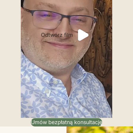
Odtwórz film
Umów bezpłatną konsultację