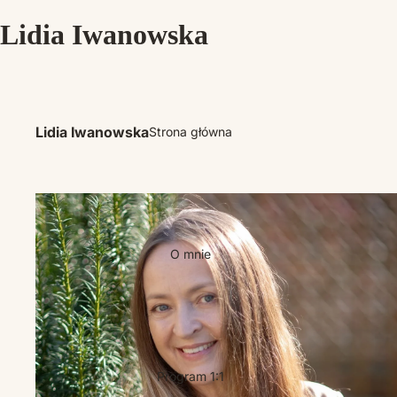
Lidia Iwanowska
Lidia Iwanowska
Strona główna
O mnie
Program 1:1