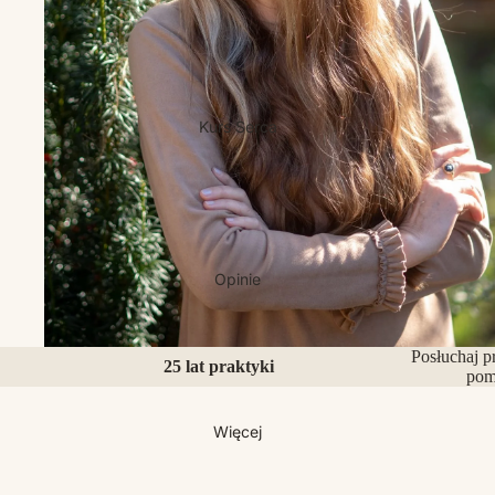
Kurs Serca
Opinie
Posłuchaj p
25 lat praktyki
pom
Więcej