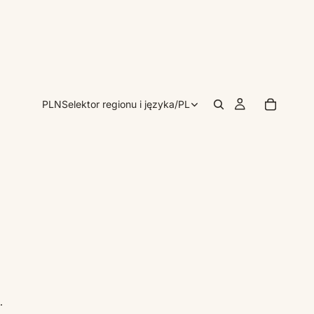
PLN
Selektor regionu i języka
/
PL
.