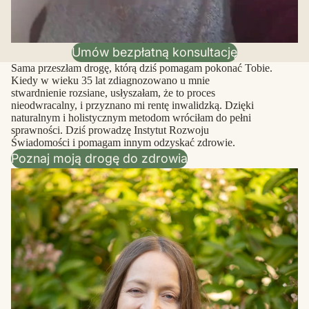
Umów bezpłatną konsultację
Sama przeszłam drogę, którą dziś pomagam pokonać Tobie.
Kiedy w wieku 35 lat zdiagnozowano u mnie
stwardnienie rozsiane, usłyszałam, że to proces
nieodwracalny, i przyznano mi rentę inwalidzką. Dzięki
naturalnym i holistycznym metodom wróciłam do pełni
sprawności. Dziś prowadzę Instytut Rozwoju
Świadomości i pomagam innym odzyskać zdrowie.
Poznaj moją drogę do zdrowia