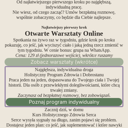
Od najłatwiejszego pierwszego kroku po najgłębszą,
indywidualną pracę.
Nie wiesz, od czego zacząć? Umów bezpłatną rozmowę,
wspólnie zobaczymy, co będzie dla Ciebie najlepsze.
Najłatwiejszy pierwszy krok
Otwarte Warsztaty Online
Spotkania na żywo raz w tygodniu, gdzie krok po kroku
pokazuję, co jeść, jak wyciszyć ciało i jaką jedną rzecz zmienić w
tym tygodniu. W cenie bonus: grupa na WhatsApp.
Cena: 129 zł (jednorazowe wejście), wkrótce ruszamy
Zobacz warsztaty (wkrótce)
Najgłębsza, indywidualna droga
Holistyczny Program Zdrowia i Dobrostanu
Praca jeden na jeden, dopasowana do Twojego ciała i Twojej
historii. Dla osób z przewlekłymi dolegliwościami, które chcą
trwałej zmiany.
Zaczynasz od bezpłatnej rozmowy, bez zobowiązań.
Poznaj program indywidualny
Zacznij dziś, w domu
Kurs Holistycznego Zdrowia Serca
Serce wysyła sygnały na długo, zanim pojawi się problem.
Dostajesz jeden plan: co jeść, jak suplementować i które nawyki