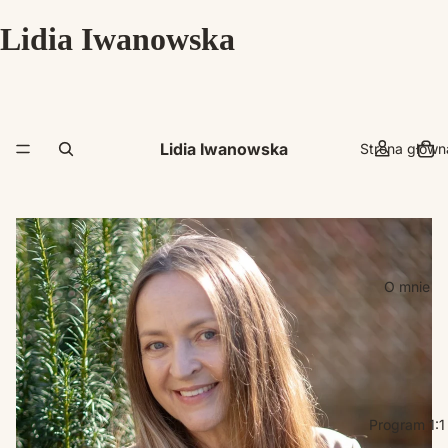
Lidia Iwanowska
Lidia Iwanowska
Strona główn
O mnie
Program 1:1