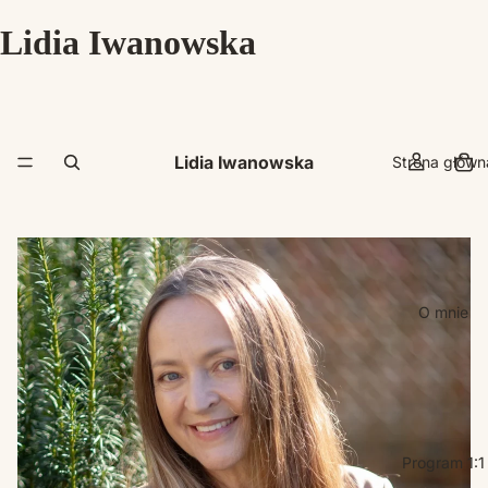
Lidia Iwanowska
Lidia Iwanowska
Strona główn
O mnie
Program 1:1