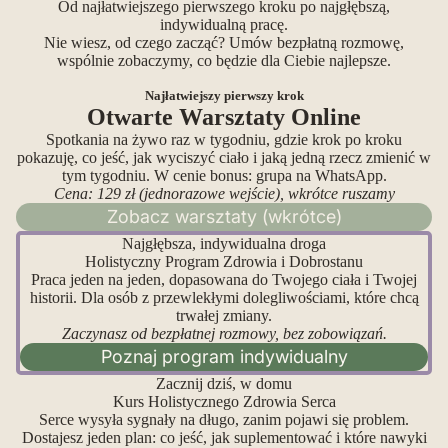
Od najłatwiejszego pierwszego kroku po najgłębszą,
indywidualną pracę.
Nie wiesz, od czego zacząć? Umów bezpłatną rozmowę,
wspólnie zobaczymy, co będzie dla Ciebie najlepsze.
Najłatwiejszy pierwszy krok
Otwarte Warsztaty Online
Spotkania na żywo raz w tygodniu, gdzie krok po kroku
pokazuję, co jeść, jak wyciszyć ciało i jaką jedną rzecz zmienić w
tym tygodniu. W cenie bonus: grupa na WhatsApp.
Cena: 129 zł (jednorazowe wejście), wkrótce ruszamy
Zobacz warsztaty (wkrótce)
Najgłębsza, indywidualna droga
Holistyczny Program Zdrowia i Dobrostanu
Praca jeden na jeden, dopasowana do Twojego ciała i Twojej
historii. Dla osób z przewlekłymi dolegliwościami, które chcą
trwałej zmiany.
Zaczynasz od bezpłatnej rozmowy, bez zobowiązań.
Poznaj program indywidualny
Zacznij dziś, w domu
Kurs Holistycznego Zdrowia Serca
Serce wysyła sygnały na długo, zanim pojawi się problem.
Dostajesz jeden plan: co jeść, jak suplementować i które nawyki