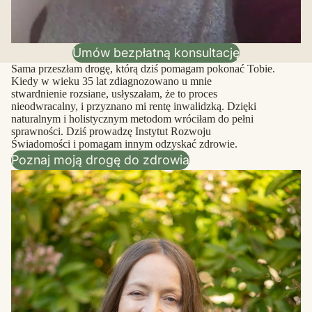
Umów bezpłatną konsultację
Sama przeszłam drogę, którą dziś pomagam pokonać Tobie.
Kiedy w wieku 35 lat zdiagnozowano u mnie
stwardnienie rozsiane, usłyszałam, że to proces
nieodwracalny, i przyznano mi rentę inwalidzką. Dzięki
naturalnym i holistycznym metodom wróciłam do pełni
sprawności. Dziś prowadzę Instytut Rozwoju
Świadomości i pomagam innym odzyskać zdrowie.
Poznaj moją drogę do zdrowia