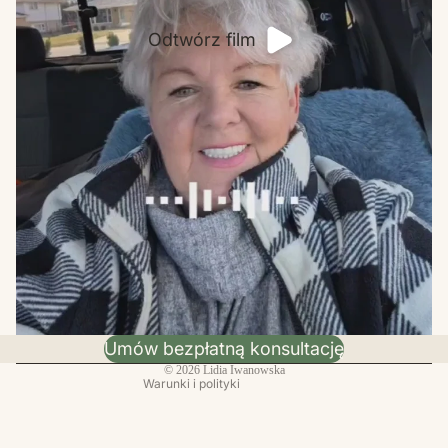
Odtwórz film
Polityka prywatności
Dane kontaktowe
Polityka wysyłki
Polityka zwrotu kosztów
Warunki świadczenia usług
Umów bezpłatną konsultację
Nota prawna
© 2026
Lidia Iwanowska
Warunki i polityki