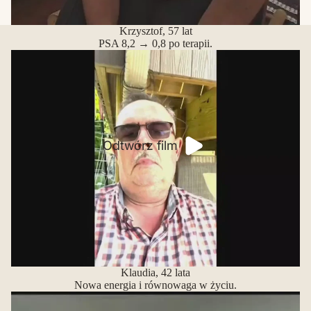
Krzysztof, 57 lat
PSA 8,2 → 0,8 po terapii.
Odtwórz film
Klaudia, 42 lata
Nowa energia i równowaga w życiu.