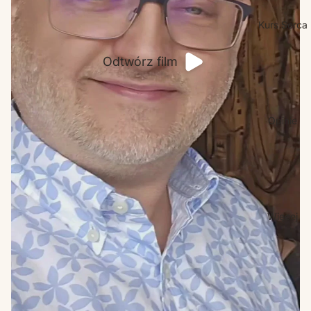
Kurs Serca
Odtwórz film
Opinie
Więcej