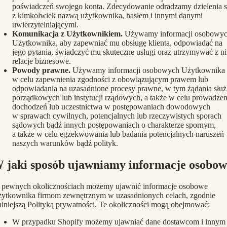
poświadczeń swojego konta. Zdecydowanie odradzamy dzielenia s
z kimkolwiek nazwą użytkownika, hasłem i innymi danymi
uwierzytelniającymi.
Komunikacja z Użytkownikiem.
Używamy informacji osobowy
Użytkownika, aby zapewniać mu obsługę klienta, odpowiadać na
jego pytania, świadczyć mu skuteczne usługi oraz utrzymywać z n
relacje biznesowe.
Powody prawne.
Używamy informacji osobowych Użytkownika
w celu zapewnienia zgodności z obowiązującym prawem lub
odpowiadania na uzasadnione procesy prawne, w tym żądania słu
porządkowych lub instytucji rządowych, a także w celu prowadzen
dochodzeń lub uczestnictwa w postępowaniach dowodowych
w sprawach cywilnych, potencjalnych lub rzeczywistych sporach
sądowych bądź innych postępowaniach o charakterze spornym,
a także w celu egzekwowania lub badania potencjalnych naruszeń
naszych warunków bądź polityk.
 jaki sposób ujawniamy informacje osobow
pewnych okolicznościach możemy ujawnić informacje osobowe
ytkownika firmom zewnętrznym w uzasadnionych celach, zgodnie
niniejszą Polityką prywatności. Te okoliczności mogą obejmować:
W przypadku Shopify możemy ujawniać dane dostawcom i innym