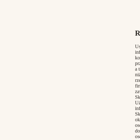
R
Us
in
ko
pr
a 
ni
rz
fi
za
Sk
Uż
in
Sk
ok
os
do
os