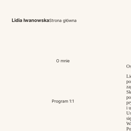
Lidia Iwanowska
Strona główna
O mnie
Os
Li
po
za
Sk
po
Program 1:1
pr
i 
Us
si
Wa
Po