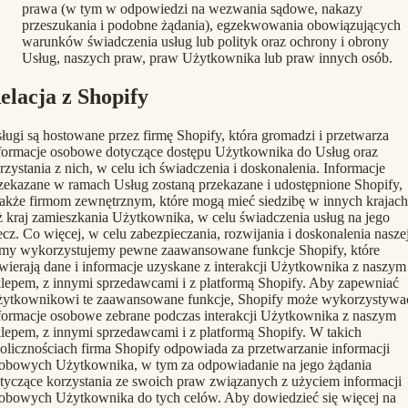
prawa (w tym w odpowiedzi na wezwania sądowe, nakazy
przeszukania i podobne żądania), egzekwowania obowiązujących
warunków świadczenia usług lub polityk oraz ochrony i obrony
Usług, naszych praw, praw Użytkownika lub praw innych osób.
elacja z Shopify
ługi są hostowane przez firmę Shopify, która gromadzi i przetwarza
formacje osobowe dotyczące dostępu Użytkownika do Usług oraz
rzystania z nich, w celu ich świadczenia i doskonalenia. Informacje
zekazane w ramach Usług zostaną przekazane i udostępnione Shopify,
także firmom zewnętrznym, które mogą mieć siedzibę w innych krajach
ż kraj zamieszkania Użytkownika, w celu świadczenia usług na jego
ecz. Co więcej, w celu zabezpieczania, rozwijania i doskonalenia nasze
rmy wykorzystujemy pewne zaawansowane funkcje Shopify, które
wierają dane i informacje uzyskane z interakcji Użytkownika z naszym
lepem, z innymi sprzedawcami i z platformą Shopify. Aby zapewniać
ytkownikowi te zaawansowane funkcje, Shopify może wykorzystywa
formacje osobowe zebrane podczas interakcji Użytkownika z naszym
lepem, z innymi sprzedawcami i z platformą Shopify. W takich
olicznościach firma Shopify odpowiada za przetwarzanie informacji
obowych Użytkownika, w tym za odpowiadanie na jego żądania
tyczące korzystania ze swoich praw związanych z użyciem informacji
obowych Użytkownika do tych celów. Aby dowiedzieć się więcej na