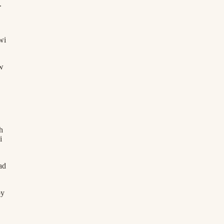
.
wi
w
h
i
ad
py