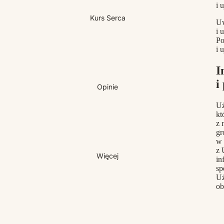
i 
Kurs Serca
Uw
i 
Po
i 
I
i
Opinie
Uż
kt
z 
gr
w 
z 
Więcej
in
sp
Uż
ob