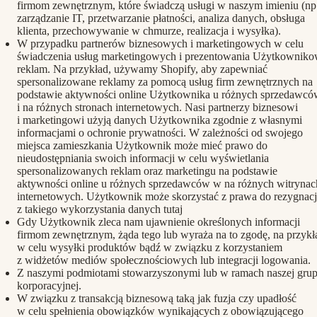
firmom zewnętrznym, które świadczą usługi w naszym imieniu (np
zarządzanie IT, przetwarzanie płatności, analiza danych, obsługa
klienta, przechowywanie w chmurze, realizacja i wysyłka).
W przypadku partnerów biznesowych i marketingowych w celu
świadczenia usług marketingowych i prezentowania Użytkowniko
reklam. Na przykład, używamy Shopify, aby zapewniać
spersonalizowane reklamy za pomocą usług firm zewnętrznych na
podstawie aktywności online Użytkownika u różnych sprzedawcó
i na różnych stronach internetowych. Nasi partnerzy biznesowi
i marketingowi użyją danych Użytkownika zgodnie z własnymi
informacjami o ochronie prywatności. W zależności od swojego
miejsca zamieszkania Użytkownik może mieć prawo do
nieudostępniania swoich informacji w celu wyświetlania
spersonalizowanych reklam oraz marketingu na podstawie
aktywności online u różnych sprzedawców w na różnych witrynac
internetowych. Użytkownik może skorzystać z prawa do rezygnacj
z takiego wykorzystania danych
tutaj
Gdy Użytkownik zleca nam ujawnienie określonych informacji
firmom zewnętrznym, żąda tego lub wyraża na to zgodę, na przykł
w celu wysyłki produktów bądź w związku z korzystaniem
z widżetów mediów społecznościowych lub integracji logowania.
Z naszymi podmiotami stowarzyszonymi lub w ramach naszej gru
korporacyjnej.
W związku z transakcją biznesową taką jak fuzja czy upadłość
w celu spełnienia obowiązków wynikających z obowiązującego