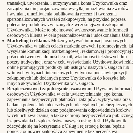
transakcji, utworzenia, i utrzymywania konta Użytkownika oraz
zarządzania nim, organizowania wysyłki, umożliwiania zwrotów
i wymian, umożliwienia publikowania recenzji i tworzenia
spersonalizowanych wrażeń zakupowych, na przykład poprzez
polecanie produktów związanych z wcześniejszymi zakupami
Użytkownika. Może to obejmować wykorzystywanie informacji
osobowych klienta w celu personalizowania i udoskonalania Usług
Marketing i reklama.
Możemy używać informacji osobowych
Użytkownika w takich celach marketingowych i promocyjnych, ja
wysyłanie komunikacji marketingowej, reklamowej i promocyjnej 
pośrednictwem wiadomości e-mail, wiadomości tekstowych lub
poczty tradycyjnej, oraz w celu wyświetlania Użytkownikowi rek
online promujących produkty lub usługi w naszych Usługach lub
w innych witrynach internetowych, w tym na podstawie pozycji
zakupionych lub dodanych przez Użytkownika do koszyka lub
innych aktywności Użytkownika w Usługach.
Bezpieczeństwo i zapobieganie oszustwom.
Używamy informacj
osobowych Użytkownika w celu uwierzytelniania jego konta,
zapewniania bezpiecznych płatności i zakupów, wykrywania oraz
badania potencjalnie nieuczciwych, nielegalnych, niebezpiecznych
lub złośliwych działań oraz podejmowania odpowiednich kroków
w celu ich zwalczania, a także ochrony bezpieczeństwa publiczne
i zapewniania bezpieczeństwa naszych usług. Jeśli Użytkownik
zdecyduje się na korzystanie z Usług i rejestrację konta, będzie
ponosić odpowiedzialność za zapewnienie bezpieczeństwa