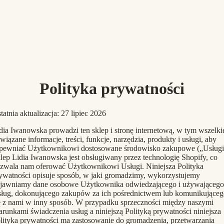
Polityka prywatności
tatnia aktualizacja: 27 lipiec 2026
dia Iwanowska prowadzi ten sklep i stronę internetową, w tym wszelki
wiązane informacje, treści, funkcje, narzędzia, produkty i usługi, aby
pewniać Użytkownikowi dostosowane środowisko zakupowe („Usługi
lep Lidia Iwanowska jest obsługiwany przez technologię Shopify, co
zwala nam oferować Użytkownikowi Usługi. Niniejsza Polityka
ywatności opisuje sposób, w jaki gromadzimy, wykorzystujemy
ujawniamy dane osobowe Użytkownika odwiedzającego i używającego
ług, dokonującego zakupów za ich pośrednictwem lub komunikująceg
ę z nami w inny sposób. W przypadku sprzeczności między naszymi
runkami świadczenia usług a niniejszą Polityką prywatności niniejsza
lityka prywatności ma zastosowanie do gromadzenia, przetwarzania