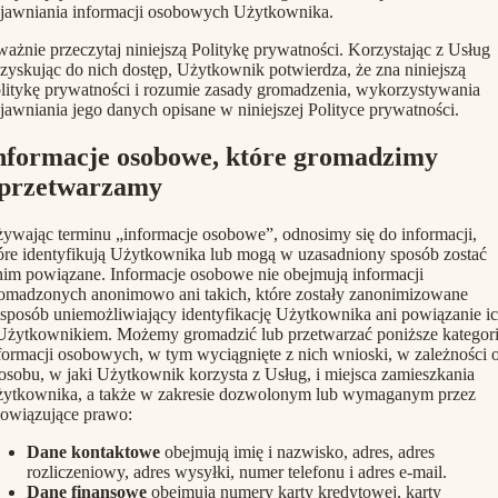
ujawniania informacji osobowych Użytkownika.
ażnie przeczytaj niniejszą Politykę prywatności. Korzystając z Usług
uzyskując do nich dostęp, Użytkownik potwierdza, że zna niniejszą
litykę prywatności i rozumie zasady gromadzenia, wykorzystywania
ujawniania jego danych opisane w niniejszej Polityce prywatności.
nformacje osobowe, które gromadzimy
 przetwarzamy
ywając terminu „informacje osobowe”, odnosimy się do informacji,
óre identyfikują Użytkownika lub mogą w uzasadniony sposób zostać
nim powiązane. Informacje osobowe nie obejmują informacji
omadzonych anonimowo ani takich, które zostały zanonimizowane
sposób uniemożliwiający identyfikację Użytkownika ani powiązanie i
Użytkownikiem. Możemy gromadzić lub przetwarzać poniższe kategor
formacji osobowych, w tym wyciągnięte z nich wnioski, w zależności 
osobu, w jaki Użytkownik korzysta z Usług, i miejsca zamieszkania
ytkownika, a także w zakresie dozwolonym lub wymaganym przez
owiązujące prawo:
Dane kontaktowe
obejmują imię i nazwisko, adres, adres
rozliczeniowy, adres wysyłki, numer telefonu i adres e-mail.
Dane finansowe
obejmują numery karty kredytowej, karty