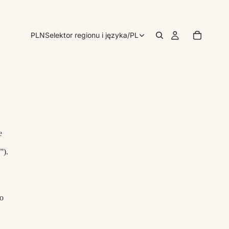
PLN
Selektor regionu i języka
/
PL
e
”).
o