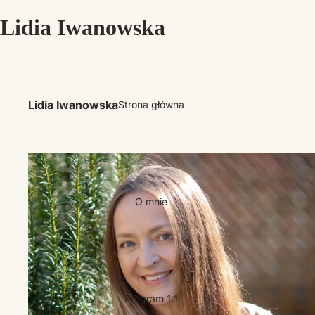
Lidia Iwanowska
Lidia Iwanowska
Strona główna
O mnie
Program 1:1