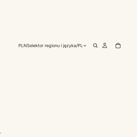
PLN
Selektor regionu i języka
/
PL
.