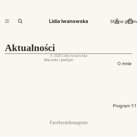
Polityka prywatności
Dane kontaktowe
Lidia Iwanowska
Strona główn
Polityka wysyłki
Polityka zwrotu kosztów
Warunki świadczenia usług
Aktualności
Nota prawna
© 2026
Lidia Iwanowska
Warunki i polityki
O mnie
Program 1:1
Facebook
Instagram