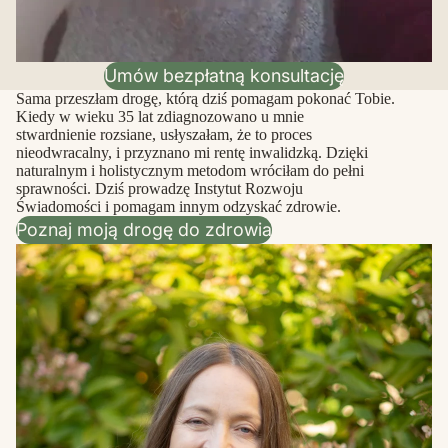
Umów bezpłatną konsultację
Sama przeszłam drogę, którą dziś pomagam pokonać Tobie.
Kiedy w wieku 35 lat zdiagnozowano u mnie
stwardnienie rozsiane, usłyszałam, że to proces
nieodwracalny, i przyznano mi rentę inwalidzką. Dzięki
naturalnym i holistycznym metodom wróciłam do pełni
sprawności. Dziś prowadzę Instytut Rozwoju
Świadomości i pomagam innym odzyskać zdrowie.
Poznaj moją drogę do zdrowia