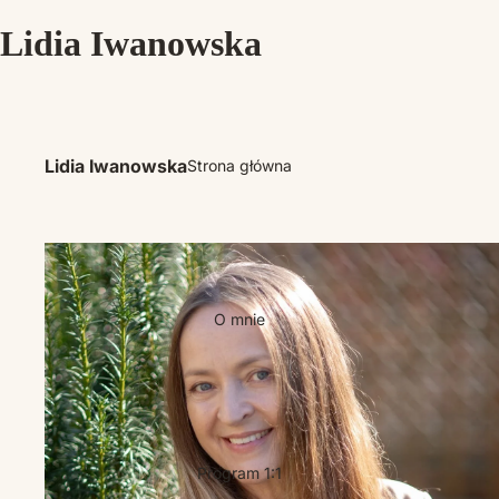
Lidia Iwanowska
Lidia Iwanowska
Strona główna
O mnie
Program 1:1