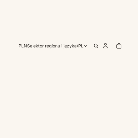
PLN
Selektor regionu i języka
/
PL
.