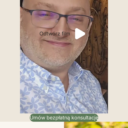
Odtwórz film
Umów bezpłatną konsultację