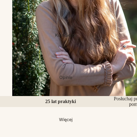
Kurs Serca
Opinie
Posłuchaj p
25 lat praktyki
pom
Więcej