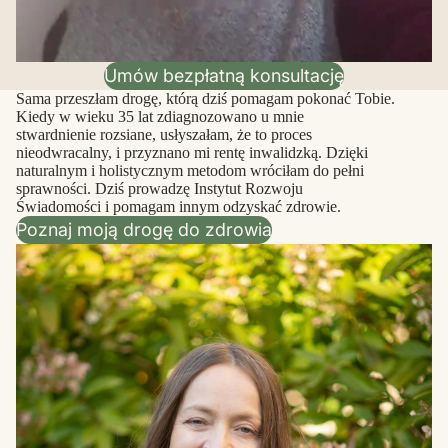
Umów bezpłatną konsultację
Sama przeszłam drogę, którą dziś pomagam pokonać Tobie.
Kiedy w wieku 35 lat zdiagnozowano u mnie
stwardnienie rozsiane, usłyszałam, że to proces
nieodwracalny, i przyznano mi rentę inwalidzką. Dzięki
naturalnym i holistycznym metodom wróciłam do pełni
sprawności. Dziś prowadzę Instytut Rozwoju
Świadomości i pomagam innym odzyskać zdrowie.
Poznaj moją drogę do zdrowia