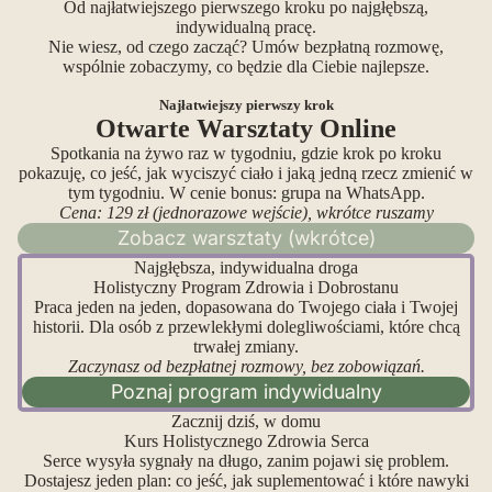
Od najłatwiejszego pierwszego kroku po najgłębszą,
indywidualną pracę.
Nie wiesz, od czego zacząć? Umów bezpłatną rozmowę,
wspólnie zobaczymy, co będzie dla Ciebie najlepsze.
Najłatwiejszy pierwszy krok
Otwarte Warsztaty Online
Spotkania na żywo raz w tygodniu, gdzie krok po kroku
pokazuję, co jeść, jak wyciszyć ciało i jaką jedną rzecz zmienić w
tym tygodniu. W cenie bonus: grupa na WhatsApp.
Cena: 129 zł (jednorazowe wejście), wkrótce ruszamy
Zobacz warsztaty (wkrótce)
Najgłębsza, indywidualna droga
Holistyczny Program Zdrowia i Dobrostanu
Praca jeden na jeden, dopasowana do Twojego ciała i Twojej
historii. Dla osób z przewlekłymi dolegliwościami, które chcą
trwałej zmiany.
Zaczynasz od bezpłatnej rozmowy, bez zobowiązań.
Poznaj program indywidualny
Zacznij dziś, w domu
Kurs Holistycznego Zdrowia Serca
Serce wysyła sygnały na długo, zanim pojawi się problem.
Dostajesz jeden plan: co jeść, jak suplementować i które nawyki