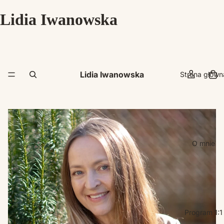
Lidia Iwanowska
Lidia Iwanowska
Strona główn
O mnie
Program 1:1