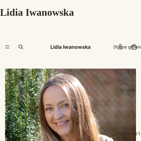
Lidia Iwanowska
Lidia Iwanowska
Strona główn
O mnie
Program 1:1