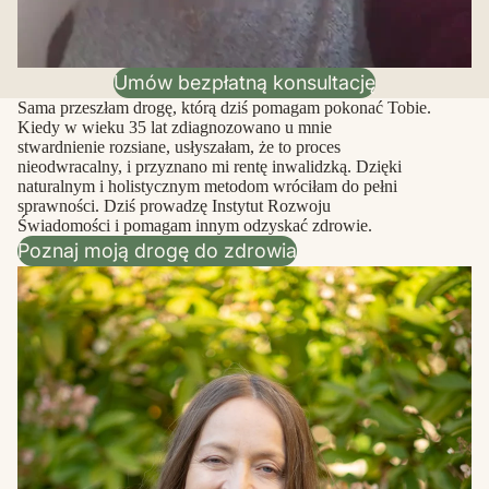
Umów bezpłatną konsultację
Sama przeszłam drogę, którą dziś pomagam pokonać Tobie.
Kiedy w wieku 35 lat zdiagnozowano u mnie
stwardnienie rozsiane, usłyszałam, że to proces
nieodwracalny, i przyznano mi rentę inwalidzką. Dzięki
naturalnym i holistycznym metodom wróciłam do pełni
sprawności. Dziś prowadzę Instytut Rozwoju
Świadomości i pomagam innym odzyskać zdrowie.
Poznaj moją drogę do zdrowia