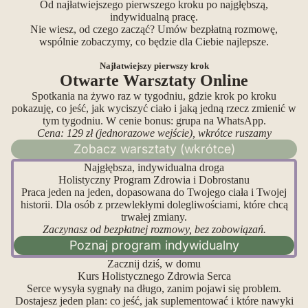
Od najłatwiejszego pierwszego kroku po najgłębszą,
indywidualną pracę.
Nie wiesz, od czego zacząć? Umów bezpłatną rozmowę,
wspólnie zobaczymy, co będzie dla Ciebie najlepsze.
Najłatwiejszy pierwszy krok
Otwarte Warsztaty Online
Spotkania na żywo raz w tygodniu, gdzie krok po kroku
pokazuję, co jeść, jak wyciszyć ciało i jaką jedną rzecz zmienić w
tym tygodniu. W cenie bonus: grupa na WhatsApp.
Cena: 129 zł (jednorazowe wejście), wkrótce ruszamy
Zobacz warsztaty (wkrótce)
Najgłębsza, indywidualna droga
Holistyczny Program Zdrowia i Dobrostanu
Praca jeden na jeden, dopasowana do Twojego ciała i Twojej
historii. Dla osób z przewlekłymi dolegliwościami, które chcą
trwałej zmiany.
Zaczynasz od bezpłatnej rozmowy, bez zobowiązań.
Poznaj program indywidualny
Zacznij dziś, w domu
Kurs Holistycznego Zdrowia Serca
Serce wysyła sygnały na długo, zanim pojawi się problem.
Dostajesz jeden plan: co jeść, jak suplementować i które nawyki