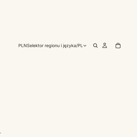
PLN
Selektor regionu i języka
/
PL
.