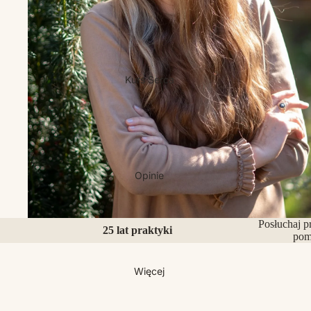
Kurs Serca
Opinie
Posłuchaj p
25 lat praktyki
pom
Więcej