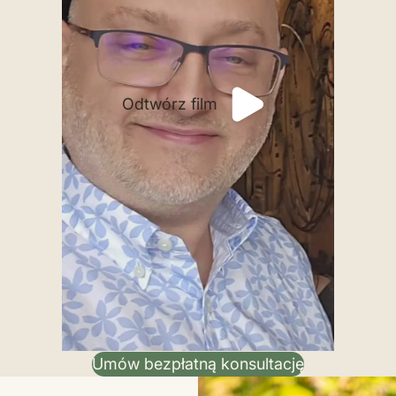
Odtwórz film
Umów bezpłatną konsultację