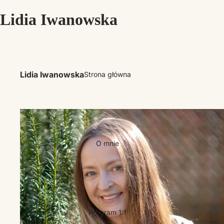
Lidia Iwanowska
Lidia Iwanowska
Strona główna
O mnie
Program 1:1