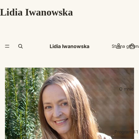
Lidia Iwanowska
Lidia Iwanowska
Strona główn
O mnie
Program 1:1