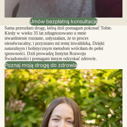
Umów bezpłatną konsultację
Sama przeszłam drogę, którą dziś pomagam pokonać Tobie.
Kiedy w wieku 35 lat zdiagnozowano u mnie
stwardnienie rozsiane, usłyszałam, że to proces
nieodwracalny, i przyznano mi rentę inwalidzką. Dzięki
naturalnym i holistycznym metodom wróciłam do pełni
sprawności. Dziś prowadzę Instytut Rozwoju
Świadomości i pomagam innym odzyskać zdrowie.
Poznaj moją drogę do zdrowia