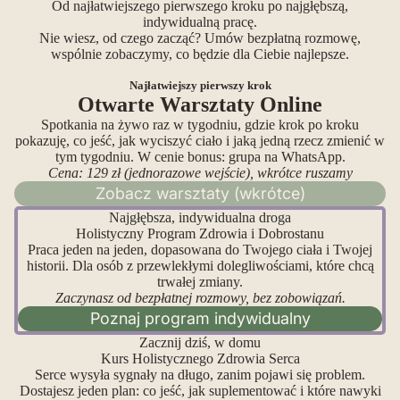
Od najłatwiejszego pierwszego kroku po najgłębszą,
indywidualną pracę.
Nie wiesz, od czego zacząć? Umów bezpłatną rozmowę,
wspólnie zobaczymy, co będzie dla Ciebie najlepsze.
Najłatwiejszy pierwszy krok
Otwarte Warsztaty Online
Spotkania na żywo raz w tygodniu, gdzie krok po kroku
pokazuję, co jeść, jak wyciszyć ciało i jaką jedną rzecz zmienić w
tym tygodniu. W cenie bonus: grupa na WhatsApp.
Cena: 129 zł (jednorazowe wejście), wkrótce ruszamy
Zobacz warsztaty (wkrótce)
Najgłębsza, indywidualna droga
Holistyczny Program Zdrowia i Dobrostanu
Praca jeden na jeden, dopasowana do Twojego ciała i Twojej
historii. Dla osób z przewlekłymi dolegliwościami, które chcą
trwałej zmiany.
Zaczynasz od bezpłatnej rozmowy, bez zobowiązań.
Poznaj program indywidualny
Zacznij dziś, w domu
Kurs Holistycznego Zdrowia Serca
Serce wysyła sygnały na długo, zanim pojawi się problem.
Dostajesz jeden plan: co jeść, jak suplementować i które nawyki