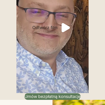
Odtwórz film
Umów bezpłatną konsultację