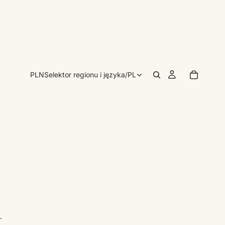
PLN
Selektor regionu i języka
/
PL
.