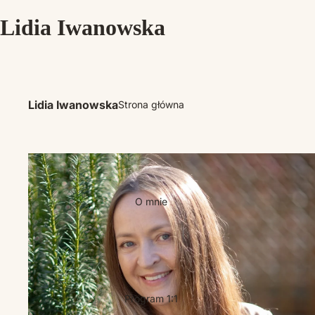
Lidia Iwanowska
Lidia Iwanowska
Strona główna
O mnie
Program 1:1