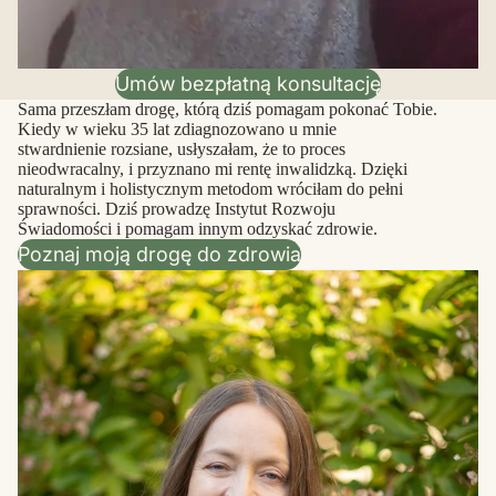
Umów bezpłatną konsultację
Sama przeszłam drogę, którą dziś pomagam pokonać Tobie.
Kiedy w wieku 35 lat zdiagnozowano u mnie
stwardnienie rozsiane, usłyszałam, że to proces
nieodwracalny, i przyznano mi rentę inwalidzką. Dzięki
naturalnym i holistycznym metodom wróciłam do pełni
sprawności. Dziś prowadzę Instytut Rozwoju
Świadomości i pomagam innym odzyskać zdrowie.
Poznaj moją drogę do zdrowia