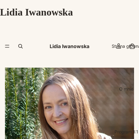
Lidia Iwanowska
Lidia Iwanowska
Strona główn
O mnie
Program 1:1