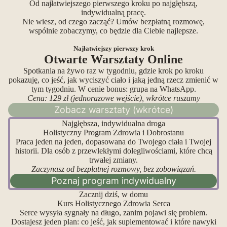
Od najłatwiejszego pierwszego kroku po najgłębszą,
indywidualną pracę.
Nie wiesz, od czego zacząć? Umów bezpłatną rozmowę,
wspólnie zobaczymy, co będzie dla Ciebie najlepsze.
Najłatwiejszy pierwszy krok
Otwarte Warsztaty Online
Spotkania na żywo raz w tygodniu, gdzie krok po kroku
pokazuję, co jeść, jak wyciszyć ciało i jaką jedną rzecz zmienić w
tym tygodniu. W cenie bonus: grupa na WhatsApp.
Cena: 129 zł (jednorazowe wejście), wkrótce ruszamy
Zobacz warsztaty (wkrótce)
Najgłębsza, indywidualna droga
Holistyczny Program Zdrowia i Dobrostanu
Praca jeden na jeden, dopasowana do Twojego ciała i Twojej
historii. Dla osób z przewlekłymi dolegliwościami, które chcą
trwałej zmiany.
Zaczynasz od bezpłatnej rozmowy, bez zobowiązań.
Poznaj program indywidualny
Zacznij dziś, w domu
Kurs Holistycznego Zdrowia Serca
Serce wysyła sygnały na długo, zanim pojawi się problem.
Dostajesz jeden plan: co jeść, jak suplementować i które nawyki