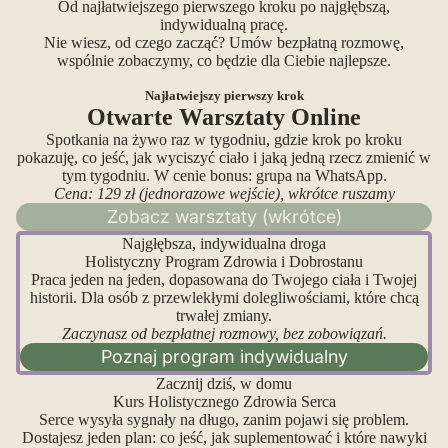
Od najłatwiejszego pierwszego kroku po najgłębszą,
indywidualną pracę.
Nie wiesz, od czego zacząć? Umów bezpłatną rozmowę,
wspólnie zobaczymy, co będzie dla Ciebie najlepsze.
Najłatwiejszy pierwszy krok
Otwarte Warsztaty Online
Spotkania na żywo raz w tygodniu, gdzie krok po kroku
pokazuję, co jeść, jak wyciszyć ciało i jaką jedną rzecz zmienić w
tym tygodniu. W cenie bonus: grupa na WhatsApp.
Cena: 129 zł (jednorazowe wejście), wkrótce ruszamy
Zobacz warsztaty (wkrótce)
Najgłębsza, indywidualna droga
Holistyczny Program Zdrowia i Dobrostanu
Praca jeden na jeden, dopasowana do Twojego ciała i Twojej
historii. Dla osób z przewlekłymi dolegliwościami, które chcą
trwałej zmiany.
Zaczynasz od bezpłatnej rozmowy, bez zobowiązań.
Poznaj program indywidualny
Zacznij dziś, w domu
Kurs Holistycznego Zdrowia Serca
Serce wysyła sygnały na długo, zanim pojawi się problem.
Dostajesz jeden plan: co jeść, jak suplementować i które nawyki