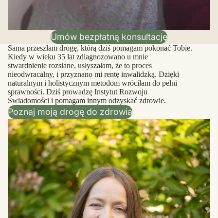
Umów bezpłatną konsultację
Sama przeszłam drogę, którą dziś pomagam pokonać Tobie.
Kiedy w wieku 35 lat zdiagnozowano u mnie
stwardnienie rozsiane, usłyszałam, że to proces
nieodwracalny, i przyznano mi rentę inwalidzką. Dzięki
naturalnym i holistycznym metodom wróciłam do pełni
sprawności. Dziś prowadzę Instytut Rozwoju
Świadomości i pomagam innym odzyskać zdrowie.
Poznaj moją drogę do zdrowia