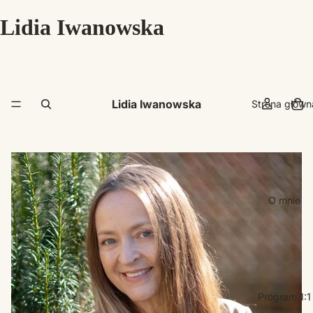
Lidia Iwanowska
Lidia Iwanowska
Strona główn
O mnie
Program 1:1