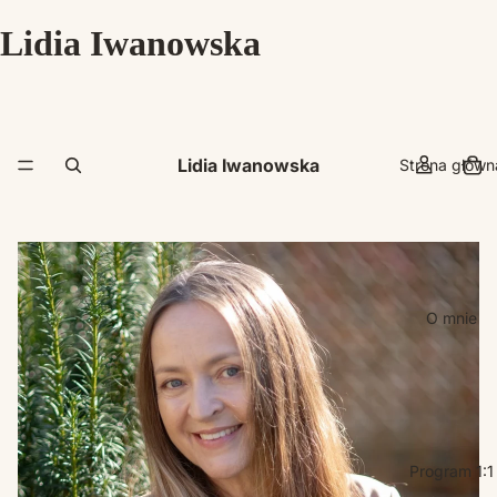
Lidia Iwanowska
Lidia Iwanowska
Strona główn
O mnie
Program 1:1