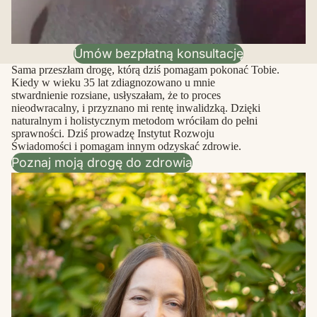
Umów bezpłatną konsultację
Sama przeszłam drogę, którą dziś pomagam pokonać Tobie.
Kiedy w wieku 35 lat zdiagnozowano u mnie
stwardnienie rozsiane, usłyszałam, że to proces
nieodwracalny, i przyznano mi rentę inwalidzką. Dzięki
naturalnym i holistycznym metodom wróciłam do pełni
sprawności. Dziś prowadzę Instytut Rozwoju
Świadomości i pomagam innym odzyskać zdrowie.
Poznaj moją drogę do zdrowia